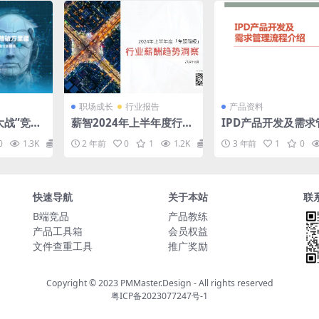
职场成长
行业报告
产品资料
大战”竞争
薪智2024年上半年度行业
IPD产品开发及需求
薪酬趋势洞察报告
流程介绍
0
1.3K
0
2 年前
0
1
1.2K
0
3 年前
1
0
快速导航
关于本站
联
B端竞品
产品教练
产品工具箱
会员权益
文件查重工具
推广奖励
Copyright © 2023
PMMaster.Design - All rights reserved
粤ICP备2023077247号-1