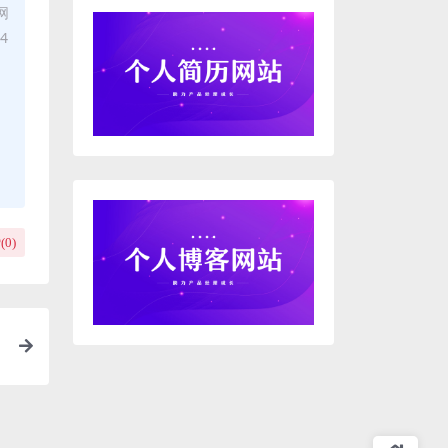
网
4
(
0
)