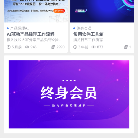
产品经理AI
终身会员
AI驱动产品经理工作流程
常用软件工具箱
很久没和大家分享产品实战经验，
满足日常工作所需
最近很多人问：AI 到底怎么高效做
5 月前
948
2990
3 年前
873
1
产品？画原型、做...