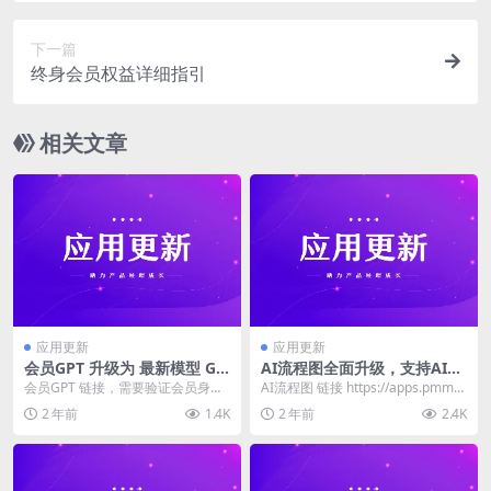
下一篇
终身会员权益详细指引
相关文章
应用更新
应用更新
会员GPT 升级为 最新模型 GP
AI流程图全面升级，支持AI自
T 4o-mini，会员免费使用
动生成优化方案
会员GPT 链接，需要验证会员身份
AI流程图 链接 https://apps.pmma
https://apps.pmmaster....
ster.cc/pmaigc...
2 年前
1.4K
2 年前
2.4K