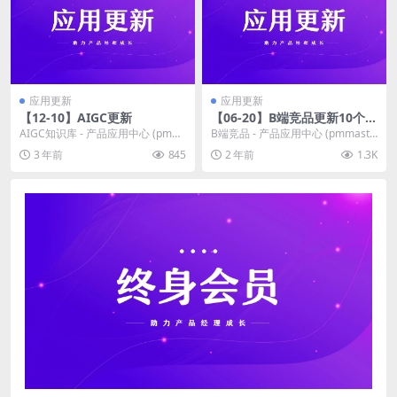
应用更新
应用更新
【12-10】AIGC更新
【06-20】B端竞品更新10个系
统
AIGC知识库 - 产品应用中心 (pmm
B端竞品 - 产品应用中心 (pmmaste
aster.co) 【12-10】AI...
r.co) B端系统数量超过300个...
3 年前
845
2 年前
1.3K