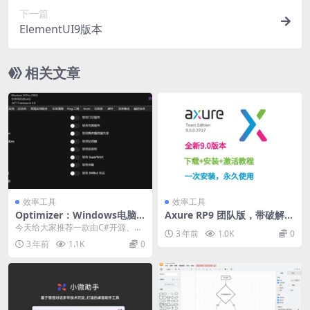
下一篇
ElementUI9版本
相关文章
效率工具
效率工具
Optimizer：Windows电脑
Axure RP9 团队版，带破解的
优化设置工具1
SN
今天给大家推荐一款由C#开源、功
3 年前
1.0K
0
能强大、免费的Windows系统优化
3 年前
1.1K
0
工具 - O...