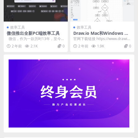
效率工具
效率工具
微信推出全新PC端效率工具
Draw.io Mac和Windows 应
用下载
微信，作为一款历时13年，至今月
官网下载链接 https://www.drawio.
活超13亿的国民级产品，一直为人
com/ 有人链接打不开，我...
2 年前
2.1K
0
2 年前
1.9K
0
们所期待在A...