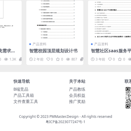
产品资料
产品资料
统需求分
智慧校园顶层规划设计书
智慧社区saas服务平
d需求规格说明书v0.0
0
1.3K
0
2 年前
0
0
807
0
3 年前
0
0
快速导航
关于本站
联
B端竞品
产品教练
产品工具箱
会员权益
文件查重工具
推广奖励
Copyright © 2023
PMMaster.Design - All rights reserved
粤ICP备2023077247号-1