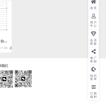
首页
用户
中心
会员
台pr
权益
.1
1.5K
0
推广
奖励
系我们
知识
星球
订阅
福利