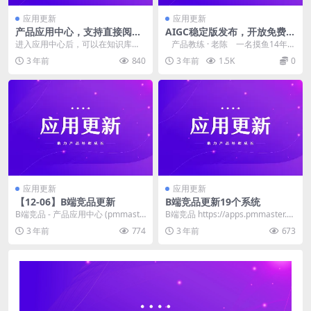
应用更新
应用更新
产品应用中心，支持直接阅读
AIGC稳定版发布，开放免费不
知识库
限次数使用，新增生成时序图
进入应用中心后，可以在知识库目
产品教练 · 老陈 一名摸鱼14年的
功能1
录下，看到所有的知识库 点击可以
35+产品经...
3 年前
840
3 年前
1.5K
0
直接阅读，不需要跳...
应用更新
应用更新
【12-06】B端竞品更新
B端竞品更新19个系统
B端竞品 - 产品应用中心 (pmmaste
B端竞品 https://apps.pmmaster.c
r.co) 多功能的后台框架模板 企...
c/competitor...
3 年前
774
3 年前
673