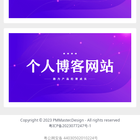
Copyright © 2023
PMMaster.Design - All rights reserved
粤ICP备2023077247号-1
粤公网安备 44030502010224号