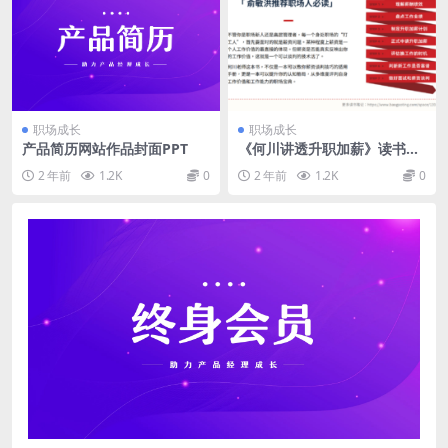
职场成长
职场成长
产品简历网站作品封面PPT
《何川讲透升职加薪》读书笔
记
2 年前
1.2K
0
2 年前
1.2K
0