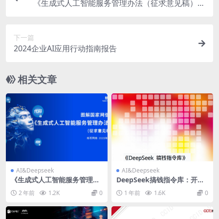
《生成式人工智能服务管理办法（征求意见稿）》
【国家网信办】
下一篇
2024企业AI应用行动指南报告
相关文章
AI&Deepseek
AI&Deepseek
《生成式人工智能服务管理办
DeepSeek搞钱指令库：开启
法（征求意见稿）》【国家网
AI创富新时代
2 年前
1.2K
0
1 年前
1.6K
0
信办】