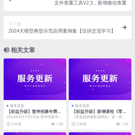
文件查重工具V2.3，新增微信查重
下一篇
2024大模型典型示范应用案例集【仅供交流学习】
相关文章
服务更新
服务更新
【权益升级】暂停招募年费会
【权益升级】新增课程《零基
员，永久会员升级为终身会员
础搭建私域网站》
2024年8月15日开始 暂停招募年费
《零基础搭建私域网站》是一套为
会员，已开通的年费会员不受任何
产品经理及小白量身打造的实战课
2 年前
1.5K
2 年前
1.2K
影响 永久会...
程。 由老陈亲自授课...