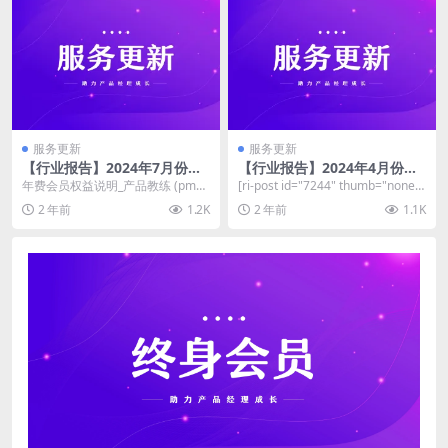
服务更新
服务更新
【行业报告】2024年7月份已
【行业报告】2024年4月份已
更新
更新
年费会员权益说明_产品教练 (pmm
[ri-post id="7244" thumb="none"]
aster.cc) 永久会员权益详细指引_
永久会员目录：...
2 年前
1.2K
2 年前
1.1K
产...