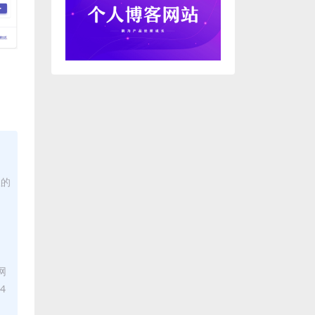
板的
网
4