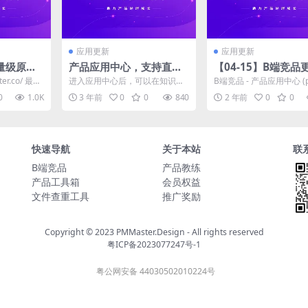
应用更新
应用更新
量级原型
产品应用中心，支持直接
【04-15】B端竞品
阅读知识库
个系统
ter.co/ 最近
进入应用中心后，可以在知识库
B端竞品 - 产品应用中心 (
R...
目录下，看到所有的知识库 点击
ter.co) 企业任务管理系统
0
1.0K
3 年前
0
0
840
2 年前
0
0
可以直接阅读，不需要跳...
风...
快速导航
关于本站
联
B端竞品
产品教练
产品工具箱
会员权益
文件查重工具
推广奖励
Copyright © 2023
PMMaster.Design - All rights reserved
粤ICP备2023077247号-1
粤公网安备 44030502010224号