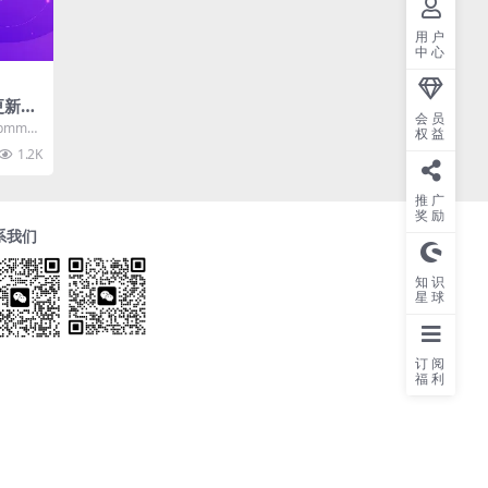
用户
中心
更新20
会员
pmmas
权益
 金融
1.2K
推广
奖励
系我们
知识
星球
订阅
福利