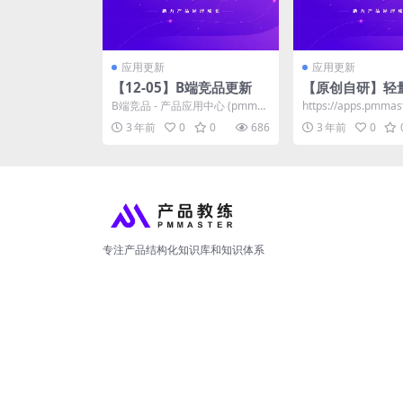
应用更新
应用更新
【12-05】B端竞品更新
【原创自研】轻
托管工具
B端竞品 - 产品应用中心 (pmmas
https://apps.pmmas
ter.co) 大屏可视化应用 中台化
在预览以前自己设计的P
3 年前
0
0
686
3 年前
0
低...
专注产品结构化知识库和知识体系