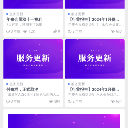
服务更新
服务更新
年费会员双十一福利
【行业报告】2024年1月份已
更新
7天过期，过期不可领取
年费会员权益说明 1、永久会员在
群组里找到自己所在的群组，按目
3 年前
1.2K
0
2 年前
680
录路径去找 2、年...
服务更新
服务更新
付费群，正式取消
【行业报告】2024年2月份已
更新
最新的AIGC库和B端竞品库的入口
年费会员权益说明 永久会员目录：
都在应用中心 产品应用中心 - ...
会员资料-产品资源-行业报告 年费
3 年前
884
2 年前
684
会员目录：网盘...