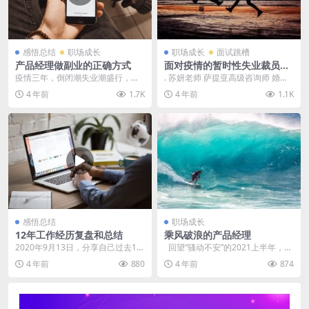
感悟总结
职场成长
职场成长
面试跳槽
产品经理做副业的正确方式
面对疫情的暂时性失业裁员，
如何反思？何去何从？
疫情三年，倒闭潮失业潮盛行，你
. 苏妍老师 萨提亚高级咨询师 婚姻
是否也有副业的打算？那什么是主
情感高级咨询师 高级企业EAP执行
4 年前
1.7K
4 年前
1.1K
业？ 又如何定义副业...
师 中国政...
感悟总结
职场成长
12年工作经历复盘和总结
乘风破浪的产品经理
2020年9月13日，分享自己过去12
回望“骚动不安”的2021上半年，环
年的经历和总结 前一部分是讲故
顾“一个更加内卷的职场”，产品...
4 年前
880
4 年前
874
事，一个小时...