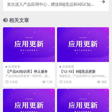
首次进入产品应用中心，赠送B端竞品和AIGC知识
库免费体验
相关文章
应用更新
应用更新
【产品AI知识库】停止服务
【12-10】B端竞品更新
产品AI知识库发布一段时间，我的
B端竞品 - 产品应用中心 (pmmaste
目标是构建一个按产品知识体系的A
r.co) 业务型后台框架 权限工作...
2 年前
1.5K
3 年前
668
I知识库，但是目...