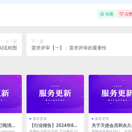
收藏
点赞
上一篇
下一篇
AI流程图
需求评审【一】：需求评审的重要性
服务更新
服务更新
订阅消息
【行业报告】2024年8月
关于天使会员和永久
体验资格
份已更新
暂停网站会员开通公
.pmmaster.
年费会员权益说明_产品教练 (pm
尊敬的早期伙伴们， 在