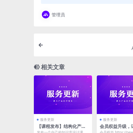
管理员
相关文章
服务更新
服务更新
【课程发布】结构化产品
会员权益升级，
知识库设计
赠送B端竞品库
发布一个自己的知识库设计课
会员权益 https://new