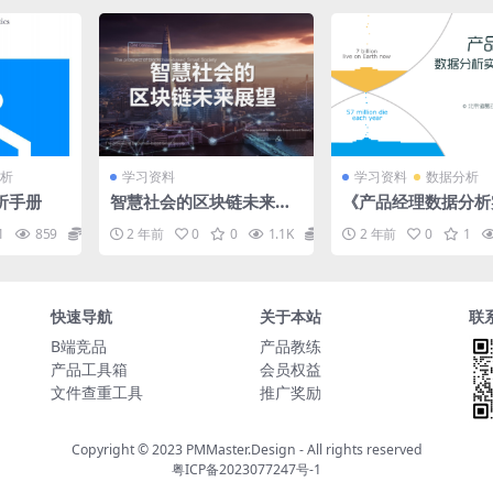
析
学习资料
学习资料
数据分析
析手册
智慧社会的区块链未来展
《产品经理数据分析
望
手册》
1
859
0
2 年前
0
0
1.1K
0
2 年前
0
1
快速导航
关于本站
联
B端竞品
产品教练
产品工具箱
会员权益
文件查重工具
推广奖励
Copyright © 2023
PMMaster.Design - All rights reserved
粤ICP备2023077247号-1