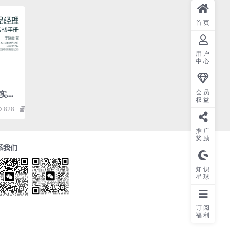
首页
用户
中心
会员
实战
权益
828
0
推广
奖励
系我们
知识
星球
订阅
福利