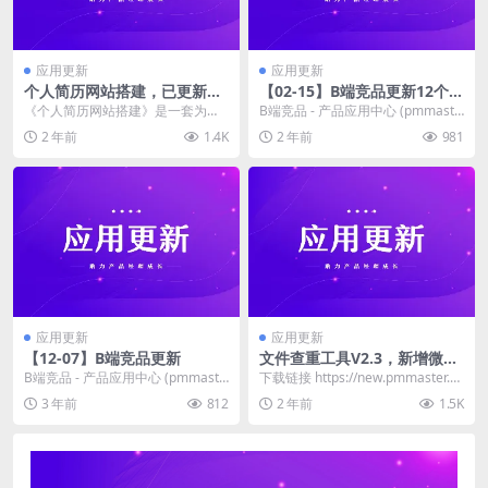
应用更新
应用更新
个人简历网站搭建，已更新三
【02-15】B端竞品更新12个系
套简历模板
统
《个人简历网站搭建》是一套为产
B端竞品 - 产品应用中心 (pmmaste
品经理及小白量身打造的实战课
r.co) 中小企业CRM 企业级中...
2 年前
1.4K
2 年前
981
程，总共45个视频。 ...
应用更新
应用更新
【12-07】B端竞品更新
文件查重工具V2.3，新增微信
查重
B端竞品 - 产品应用中心 (pmmaste
下载链接 https://new.pmmaster.c
r.co) 免费开源商城系统 工作流...
c/5484.html &...
3 年前
812
2 年前
1.5K