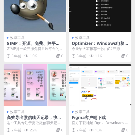
效率工具
效率工具
GIMP：开源、免费、跨平台
Optimizer：Windows电脑
的图像编辑器，堪比 Photosh
优化设置工具1
GIMP是一款开源免费且跨平台的图
今天给大家推荐一款由C#开源、功
op！
像编辑器，囊括了所有的图象处理
能强大、免费的Windows系统优化
3 年前
1.0K
0
3 年前
1.1K
0
功能，软件源代码...
工具 - O...
效率工具
效率工具
高效导出微信聊天记录，快速
Figma客户端下载
搜索和回溯信息，还能生成年
这个工具专注于提取微信聊天记
官方下载地址 Figma Downloads |
度聊天报告
录，有效管理您的聊天数据，提供
Web Design App ...
2 年前
2.9K
0
2 年前
1.3K
0
数据获取、导出、分析全...