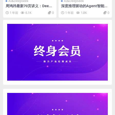
AI&Deepseek
AI&Deepseek
周鸿祎最新70页讲义：DeepS
深度推理驱动的Agent智能体
eek给我们带来的创业机会
构建研究
1 年前
6.1K
0
1 年前
1.8K
0