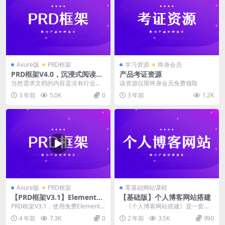
Axure版
PRD框架
学习资源
终身会员
PRD框架V4.0，沉浸式阅读需
产品考证资源
求文档
当然需求文档的内容是没有行业标
该资源仅限终身会员免费领取
准的，大家可以按自己喜欢的格式
3 年前
5.0K
0
3 年前
1.2K
去写功能需求。 PR...
Axure版
PRD框架
零基础网站课程
【PRD框架V3.1】ElementUI
【基础版】个人博客网站搭建
版设计全流程
PRD框架V3.1，使用免费ElementU
《个人博客网站搭建》是一套为
I设计的精简版PRD框架，只需要掌
产品经理及小白量身打造的...
4 年前
7.3K
0
2 年前
3.5K
990
握...