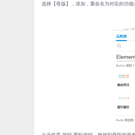
选择【
母
版
】，添加，重命名为对应的
功能
从元件库-按钮-图标按钮，拖放到母版的画