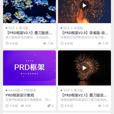
V2.0
墨刀版
V2.0
语雀版
【PRD框架V2.1】墨刀版使用
【PRD框架V2.0】语雀版-设计
教程-文档结构化
思路讲解
墨刀版框架系列教程，介绍如何结
完整的介绍PRD框架V2.0 每个模块
合语雀和墨刀搭建原型框架编写需
的功能特点以及设计逻辑 &n...
4 年前
1.3K
4 年前
1.3K
求文档 点击下面可以...
Axure版
PRD框架
V2.0
墨刀版
PRD框架设计教程
【PRD框架V2.1】墨刀版设计
拆解
完整PRD框架设计视频教程，50个
详细拆解PRD框架V2.1墨刀版本的
视频，总时长16个小时
功能特点和设计逻辑 &nbs...
3 年前
4.5K
0
4 年前
1.1K