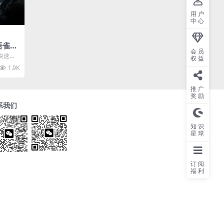
用户
中心
语雀
会员
版
快速构
权益
1.9K
推广
奖励
系我们
知识
星球
订阅
福利