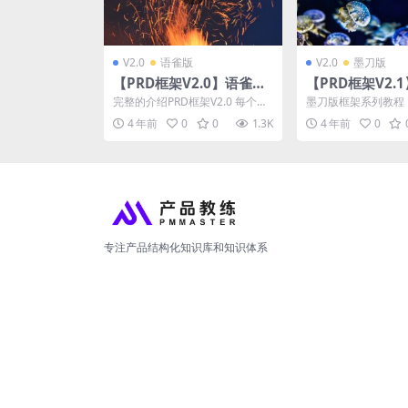
V2.0
语雀版
V2.0
墨刀版
【PRD框架V2.0】语雀版-
【PRD框架V2.
设计思路讲解
使用教程-文档结
完整的介绍PRD框架V2.0 每个模
墨刀版框架系列教程
块的功能特点以及设计逻辑 &
结合语雀和墨刀搭建
4 年前
0
0
1.3K
4 年前
0
n...
写需求文档 点击下面可
专注产品结构化知识库和知识体系