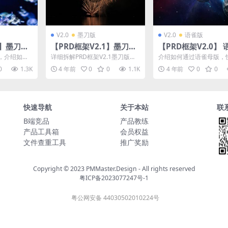
V2.0
墨刀版
V2.0
语雀版
1】墨刀版
【PRD框架V2.1】墨刀版
【PRD框架V2.0】 
构化
设计拆解
版- 快速导入框架母
，介绍如何
详细拆解PRD框架V2.1墨刀版本
介绍如何通过语雀母版，
原型框架编
的 功能特点和设计逻辑 &nbs...
建PRD框架 【PRD框...
0
1.3K
4 年前
0
0
1.1K
4 年前
0
0
以...
快速导航
关于本站
联
B端竞品
产品教练
产品工具箱
会员权益
文件查重工具
推广奖励
Copyright © 2023
PMMaster.Design - All rights reserved
粤ICP备2023077247号-1
粤公网安备 44030502010224号